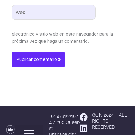
Web
electrónico y sitio web en este navegador para la
próxima vez que haga un comentario.
Facebook
Linkedin
Whatsapp
Instagram
®Liiv 2024 – ALL
+61 478193167
RIGHTS
4 / 260 Queen
RESERVED
st,
Brisbane city