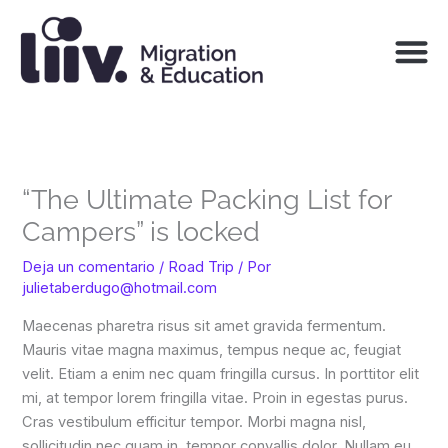
Ir
al
contenido
“The Ultimate Packing List for
Campers” is locked
Deja un comentario
/
Road Trip
/ Por
julietaberdugo@hotmail.com
Maecenas pharetra risus sit amet gravida fermentum.
Mauris vitae magna maximus, tempus neque ac, feugiat
velit. Etiam a enim nec quam fringilla cursus. In porttitor elit
mi, at tempor lorem fringilla vitae. Proin in egestas purus.
Cras vestibulum efficitur tempor. Morbi magna nisl,
sollicitudin nec quam in, tempor convallis dolor. Nullam eu