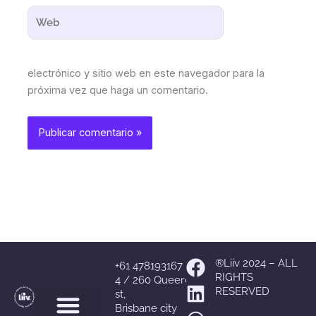
Web
electrónico y sitio web en este navegador para la
próxima vez que haga un comentario.
Facebook
Linkedin
Whatsapp
Instagram
®Liiv 2024 – ALL
+61 478193167
RIGHTS
4 / 260 Queen
RESERVED
st,
Brisbane city